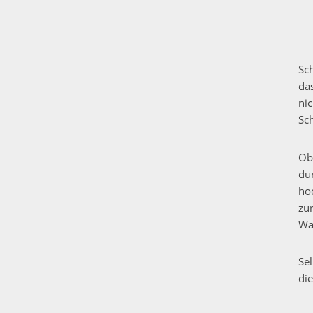
Sc
da
nic
Sc
Ob
du
ho
zu
Wa
Se
die