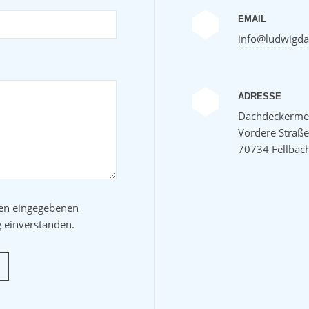
EMAIL
info@ludwigda
ADRESSE
Dachdeckermei
Vordere Straß
70734 Fellbac
ben eingegebenen
g
einverstanden.