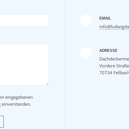
L
EMAIL
info@ludwigda
ADRESSE
Dachdeckermei
Vordere Straß
70734 Fellbac
ben eingegebenen
g
einverstanden.